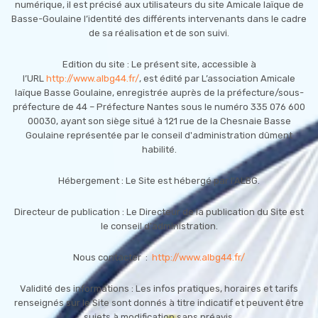
numérique, il est précisé aux utilisateurs du site Amicale laïque de
Basse-Goulaine l’identité des différents intervenants dans le cadre
de sa réalisation et de son suivi.
Edition du site : Le présent site, accessible à
l’URL
http://www.albg44.fr/
, est édité par L’association Amicale
laïque Basse Goulaine, enregistrée auprès de la préfecture/sous-
préfecture de 44 – Préfecture Nantes sous le numéro 335 076 600
00030, ayant son siège situé à 121 rue de la Chesnaie Basse
Goulaine représentée par le conseil d'administration dûment
habilité.
Hébergement : Le Site est hébergé par l'ALBG.
Directeur de publication : Le Directeur de la publication du Site est
le conseil d'administration.
Nous contacter :
http://www.albg44.fr/
Validité des informations : Les infos pratiques, horaires et tarifs
renseignés sur le Site sont donnés à titre indicatif et peuvent être
sujets à modification sans préavis.