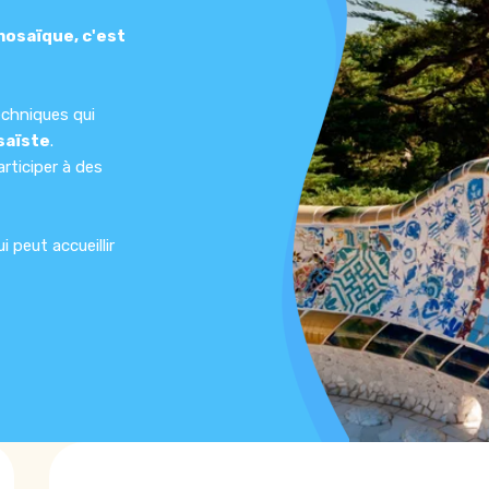
mosaïque, c'est
echniques qui
saïste
.
rticiper à des
 peut accueillir