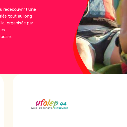
u redécouvrir ! Une
ariée tout au long
lle, organisée par
tes
locale.