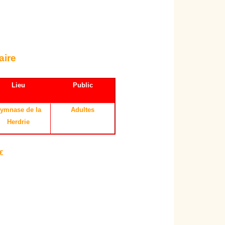
aire
L
ieu
Public
ymnase de la
Adultes
Herdrie
 €