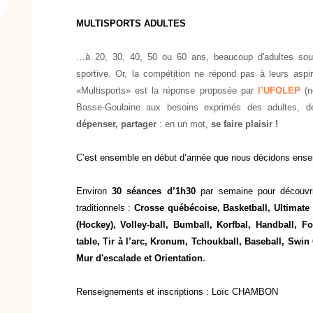
MULTISPORTS ADULTES
…à 20, 30, 40, 50 ou 60 ans, beaucoup d'adultes souh
sportive. Or, la compétition ne répond pas à leurs aspi
«Multisports» est la réponse proposée par
l’UFOLEP
(n
Basse-Goulaine aux besoins exprimés des adultes, d
dépenser, partager
: en un mot,
se faire plaisir !
C’est ensemble en début d’année que nous décidons ensem
Environ
30 séances d’1h30
par semaine pour découvri
traditionnels :
Crosse québécoise, Basketball,
Ultimate
(Hockey), Volley-ball, Bumball, Korfbal, Handball, F
table, Tir à l’arc, Kronum, Tchoukball, Baseball, Swin
Mur d'escalade et Orientation
.
Renseignements et inscriptions
: Loïc CHAMBON