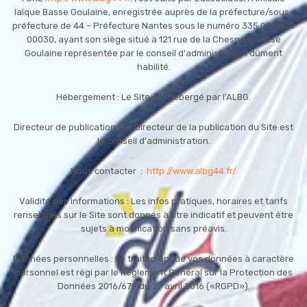
laïque Basse Goulaine, enregistrée auprès de la préfecture/sous-
préfecture de 44 – Préfecture Nantes sous le numéro 335 076 600
00030, ayant son siège situé à 121 rue de la Chesnaie Basse
Goulaine représentée par le conseil d'administration dûment
habilité.
Hébergement : Le Site est hébergé par l'ALBG.
Directeur de publication : Le Directeur de la publication du Site est
le conseil d'administration.
Nous contacter :
http://www.albg44.fr/
Validité des informations : Les infos pratiques, horaires et tarifs
renseignés sur le Site sont donnés à titre indicatif et peuvent être
sujets à modification sans préavis.
Données personnelles : Le traitement de vos données à caractère
personnel est régi par le Règlement Général sur la Protection des
Données 2016/679 du 27 avril 2016 («RGPD»).