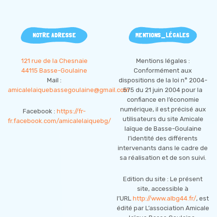
NOTRE ADRESSE
MENTIONS_LÉGALES
121 rue de la Chesnaie
Mentions légales :
44115 Basse-Goulaine
Conformément aux
Mail :
dispositions de la loi n° 2004-
amicalelaiquebassegoulaine@gmail.com
575 du 21 juin 2004 pour la
confiance en l’économie
numérique, il est précisé aux
Facebook :
https://fr-
utilisateurs du site Amicale
fr.facebook.com/amicalelaiquebg/
laïque de Basse-Goulaine
l’identité des différents
intervenants dans le cadre de
sa réalisation et de son suivi.
Edition du site : Le présent
site, accessible à
l’URL
http://www.albg44.fr/
, est
édité par L’association Amicale